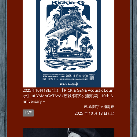
2025年10月18日(土) 【RICKIE GENE Acoustic Loun
ge】 at YAMAGATAYA (茨城/阿字ヶ浦海岸) ~10th A
nniversary ~
茨城/阿字ヶ浦海岸
LIVE
2025 年 10 月 18 日 (土)