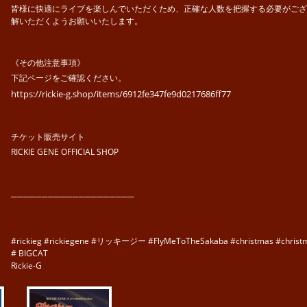
皆様に快適にライブを楽しんでいただくため、正確な人数を把握する必要がござ
解いただくようお願いいたします。
《その他注意事項》
下記ページをご確認ください。
https://rickie-g.shop/items/6912fe347fe9d0217686ff77
チケット販売サイト
RICKIE GENE OFFICIAL SHOP
────────────────────
#rickieg #rickiegene #リッキージー #FlyMeToTheSakaba #christmas #chri
# BIGCAT
Rickie-G