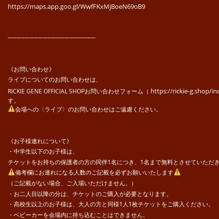
https://maps.app.goo.gl/WwfFKxMjBoeN69oB9
────────────────────
《お問い合わせ》
ライブについてのお問い合わせは、
https://rickie-g.shop/in
RICKIE GENE OFFICIAL SHOPお問い合わせフォーム（
す。
会場への〈ライブ〉のお問い合わせはご遠慮ください。
《お子様連れについて》
・中学生以下のお子様は、
チケットをお持ちの保護者の方の同伴1名につき、1名まで無料とさせていただ
備考欄にお連れになる人数のご記載を必ずお願いいたします
（ご記載がない場合、ご入場いただけません。）
・お二人目以降の分は、チケットのご購入が必要となります。
・高校生以上のお子様は、大人の方と同様1人1枚チケットをご購入ください。
・ベビーカーを会場内に持ち込むことはできません。