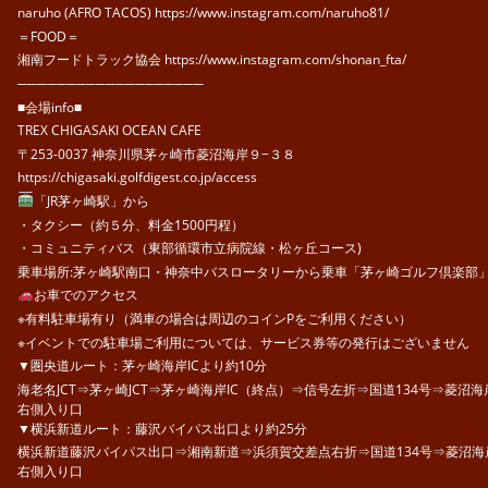
naruho (AFRO TACOS) https://www.instagram.com/naruho81/
＝FOOD＝
湘南フードトラック協会 https://www.instagram.com/shonan_fta/
───────────────────
■会場info■
TREX CHIGASAKI OCEAN CAFE
〒253-0037 神奈川県茅ヶ崎市菱沼海岸９−３８
https://chigasaki.golfdigest.co.jp/access
「JR茅ヶ崎駅」から
・タクシー（約５分、料金1500円程）
・コミュニティバス（東部循環市立病院線・松ヶ丘コース)
乗車場所:茅ヶ崎駅南口・神奈中バスロータリーから乗車「茅ヶ崎ゴルフ倶楽部
お車でのアクセス
※有料駐車場有り（満車の場合は周辺のコインPをご利用ください）
※イベントでの駐車場ご利用については、サービス券等の発行はございません
▼圏央道ルート：茅ヶ崎海岸ICより約10分
海老名JCT⇒茅ヶ崎JCT⇒茅ヶ崎海岸IC（終点）⇒信号左折⇒国道134号⇒菱沼海
右側入り口
▼横浜新道ルート：藤沢バイパス出口より約25分
横浜新道藤沢バイパス出口⇒湘南新道⇒浜須賀交差点右折⇒国道134号⇒菱沼海岸
右側入り口