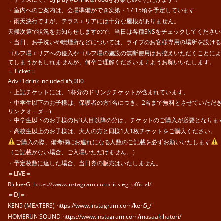
・室内へのご案内は、会場準備ができ次第・17:15頃を予定しています
・雨天決行ですが、テラスエリアには十分な屋根がありません。
天候次第で状況をお知らせしますので、当日は各種SNSをチェックしてください
・当日、お手洗いや喫煙所などについては、ライブのお客様専用の場所を設ける
ゴルフ場エリアへの侵入やゴルフ場の施設の無断使用はお控えいただくことによ
てしまうかもしれませんが、何卒ご理解くださいますようお願いいたします。
＝Ticket＝
Adv+1drink included ¥5,000
・上記チケットには、1杯分のドリンクチケットが含まれています。
・中学生以下のお子様は、保護者の方1名につき、2名まで無料とさせていただき
リンクオーダー)
・中学生以下のお子様のお3人目以降の分は、チケットのご購入が必要となりま
・高校生以上のお子様は、大人の方と同様1人1枚チケットをご購入ください。
ご購入の際、備考欄にお連れになる人数のご記載を必ずお願いいたします
（ご記載がない場合、ご入場いただけません。）
・予定枚数に達した場合、当日券の販売はいたしません。
＝LIVE＝
Rickie-G https://www.instagram.com/rickieg_official/
＝DJ＝
KEN5 (MEATERS) https://www.instagram.com/ken5_/
HOMERUN SOUND https://www.instagram.com/masaakihatori/