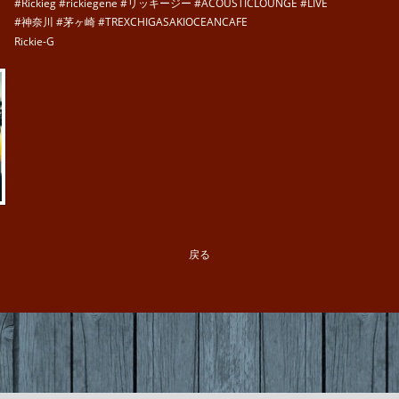
#Rickieg #rickiegene #リッキージー #ACOUSTICLOUNGE #LIVE
#神奈川 #茅ヶ崎 #TREXCHIGASAKIOCEANCAFE
Rickie-G
戻る