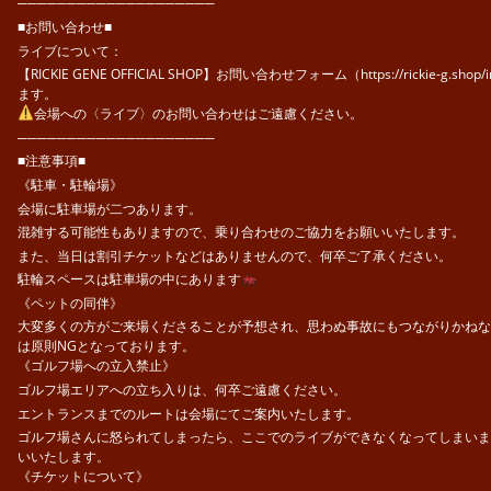
────────────────────
■お問い合わせ■
ライブについて：
【RICKIE GENE OFFICIAL SHOP】お問い合わせフォーム（https://rickie-g.sho
ます。
会場への〈ライブ〉のお問い合わせはご遠慮ください。
────────────────────
■注意事項■
《駐車・駐輪場》
会場に駐車場が二つあります。
混雑する可能性もありますので、乗り合わせのご協力をお願いいたします。
また、当日は割引チケットなどはありませんので、何卒ご了承ください。
駐輪スペースは駐車場の中にあります
《ペットの同伴》
大変多くの方がご来場くださることが予想され、思わぬ事故にもつながりかねな
は原則NGとなっております。
《ゴルフ場への立入禁止》
ゴルフ場エリアへの立ち入りは、何卒ご遠慮ください。
エントランスまでのルートは会場にてご案内いたします。
ゴルフ場さんに怒られてしまったら、ここでのライブができなくなってしまいま
いいたします。
《チケットについて》