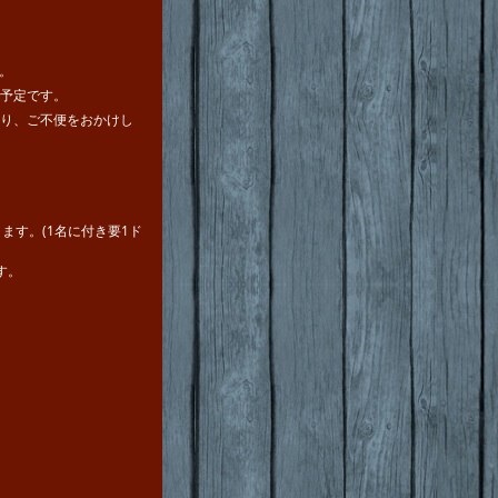
。
予定です。
り、ご不便をおかけし
ます。(1名に付き要1ド
す。