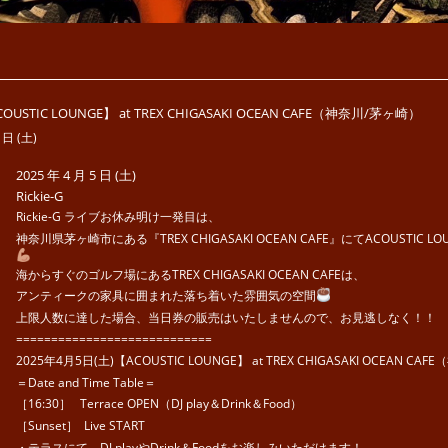
OUSTIC LOUNGE】 at TREX CHIGASAKI OCEAN CAFE（神奈川/茅ヶ崎）
 日 (土)
2025 年 4 月 5 日 (土)
Rickie-G
Rickie-G ライブお休み明け一発目は、
神奈川県茅ヶ崎市にある『TREX CHIGASAKI OCEAN CAFE』にてACOUSTIC 
海からすぐのゴルフ場にあるTREX CHIGASAKI OCEAN CAFEは、
アンティークの家具に囲まれた落ち着いた雰囲気の空間
上限人数に達した場合、当日券の販売はいたしませんので、お見逃しなく！！
============================
2025年4月5日(土)【ACOUSTIC LOUNGE】 at TREX CHIGASAKI OCEAN C
＝Date and Time Table＝
［16:30］ Terrace OPEN（DJ play＆Drink＆Food）
［Sunset］ Live START
・テラスにて、DJ playやDrink＆Foodをお楽しみいただけます！