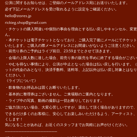
公演に関するお知らせは、ご登録のメールアドレス宛にお送りいたします。
必ず下記メールアドレスを受け取れるように設定をご確認ください。
hello@stores.jp
rickieg.shop@gmail.com
・チケットの購入間違いや個別の事由を理由とする払い戻しやキャンセル、変更
ん。
・本チケットは電子チケットとなっており、ご購入完了後にメールにてチケット
いたします。ご購入の際メールアドレスにお間違いがないようご注意ください。
・前売り券のご予約はライブ前日、23:59までとさせて頂きます。
・会場の上限人数に達した場合、前売り券の販売を早めに終了する場合がござい
・やむを得ない事情により、公演が中止となった場合は払い戻しを行います。（
ットの代金のみとなり、決済手数料、送料等、上記以外は払い戻し対象とはなり
ください。）
《ライブについて》
・飲食物のお持込みは固くお断りいたします。
・基本的に整理券はございません。ご来場順のご案内となります。
・ライブ中の写真、動画の撮影は一切お断りしております。
ご協力頂けない場合、大変心苦しいですが、退出して頂く場合がありますので、
できるだけ多くのお客様に、安心してお楽しみいただけるよう、アーティスト、
くします！
気になることがあれば、お近くのスタッフまでお気軽にお声がけください。
───────────────────