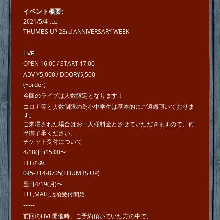
イベント概要
2021/5/4 tue
THUMBS UP 23rd ANNIVERSARY WEEK
LIVE
OPEN 16:00 / START 17:00
ADV ¥5,000 / DOOR¥5,500
(+order)
今回のライブは人数限定となります！
コロナ等と人数制限の為小中学生は基本的にご遠慮頂いておりま
す。
ご来場された場合はお一人様料金とさせていただきますので、何
卒御了承ください。
チケット受付について
4/18(日)15:00〜
TELのみ
045-314-8705(THUMBS UP)
翌日4/19(月)〜
TEL,MAIL,店頭受付開始
------
前回のLIVE開催時、ご予約頂いていた方の中で、