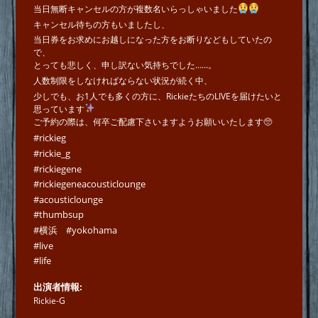
当日無断キャンセルの方が複数名いらっしゃいました
キャンセル待ちの方もいましたし、
当日券をお求めにお越しになった方をお断りなどもしていたの
で、
とっても悲しく、申し訳ない気持ちでした……。
人数制限をしなければならない状況が続く中、
少しでも、お1人でも多くの方に、RickieたちのLIVEを届けたいと
思っています
ご予約の際は、何卒ご配慮下さいますようお願いいたします🥺
#rickieg
#rickie_g
#rickiegene
#rickiegeneacousticlounge
#acousticlounge
#thumbsup
#横浜
#yokohama
#live
#life
出演者情報
Rickie-G