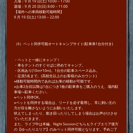
⼊場：9 ⽉ 19 ⽇(⼟) 10:00 ‒ 17:00
退場：9 ⽉ 20 ⽇(⽇) 8:00 ‒ 11:00
【場外への⾞両移動可能時間】
9 ⽉ 19 ⽇(⼟) 13:00 ‒ 22:00
（6）ペット同伴可能オートキャンプサイト(駐⾞券1台分付き)
・ペットと⼀緒にキャンプ！
・⾞をテントのすぐそばに停めてキャンプ。
・区画あり(10m×10m)。1台分の駐⾞スペース込み。
・定員5名まで。(⾼校⽣以上のお客様のみカウント)
※移動可能時間内であればお⾞の移動が可能です。
※お⾞2台⽬以降は1台につき1枚の駐⾞券をご購⼊のうえ、場内駐
⾞場へ駐⾞ください。
※ペット同伴OK。
※ペットを同伴する場合は、リードを必ず着⽤し、常に飼い主の
⽅が⽬を離さないようにお願いいたします。
吠えてしまったり、動き回ったりしてしまう場合はお声がけさせ
ていただきます。
また、ライブ中は本編、Night Sessionどちらもライブエリア後⽅
の【ゆったりエリア】のみペット同伴可能となります。予めご了