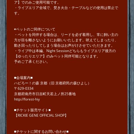
ア】でのみご使用可能です。
・ライブエリア全域で、焚き火台・テーブルなどの使用は禁止で
す。
◉ペットのご同伴について
・ペットを同伴する場合は、リードを必ず着用し、常に飼い主の
方が目を離さないようにお願いいたします。吠えてしまったり、
動き回ったりしてしまう場合はお声がけさせていただきます。
・ライブ中は本編、Night Sessionどちらもライブエリア後方の
【ゆったりエリア】のみペット同伴可能となります。
予めご了承ください。
■会場案内■
ハピろー！の森 京都（旧 京都府民の森ひよし）
〒629-0334
京都府南丹市日吉町天若上ノ所25番地
http://forest-hiy
■チケット販売サイト■
【RICKIE GENE OFFICIAL SHOP】
■チケットに関するお問い合わせ■