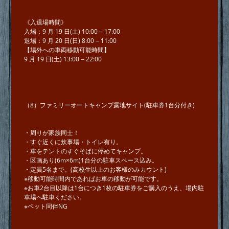
《⼊退場時間》
⼊場：9 ⽉ 19 ⽇(⼟) 10:00 ‒ 17:00
退場：9 ⽉ 20 ⽇(⽇) 8:00 ‒ 11:00
【場外への⾞両移動可能時間】
9 ⽉ 19 ⽇(⼟) 13:00 ‒ 22:00
（8）ファミリーオートキャンプ露地サイト(駐⾞券1台分付き)
・周りが家族同⼠！
・すぐ近くに炊事場・トイレ有り。
・⾞をテントのすぐそばに停めてキャンプ。
・区画あり(6m×6m)1台分の駐⾞スペース込み。
・定員5名まで。(⾼校⽣以上のお客様のみカウント)
※移動可能時間内であればお⾞の移動が可能です。
※お⾞2台⽬以降は1台につき1枚の駐⾞券をご購⼊のうえ、場内駐
⾞場へ駐⾞ください。
※ペット同伴NG