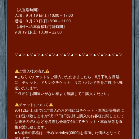
《⼊退場時間》
⼊場：9 ⽉ 19 ⽇(⼟) 10:00 ‒ 17:00
退場：9 ⽉ 20 ⽇(⽇) 8:00 ‒ 11:00
【場外への⾞両移動可能時間】
9 ⽉ 19 ⽇(⼟) 13:00 ‒ 22:00
▽▲▽▲▽▲▽▲▽▲▽▲▽▲▽▲▽▲▽▲▽▲▽▲▽▲▽▲▽
ご購入後の流れ
■こちらでチケットをご購入いただきましたら、8月下旬を目処
に、チケット、ドリンクチケット、リストバンド等をご自宅へ郵
送いたします。
ご住所にお間違いがない様よく確認してご購入ください。
チケットについて
9月12日(土)までにご購入のお客様にはチケット・車両証等郵送に
てお送り致しますが9月13日(日)以降ご購入のお客様に関しまして
は発送の遅れなどを考慮し会場受付にてチケット・車両証等を直
接お渡し致します。
■入場券の価格は、予め1drink分(¥600)を追加した価格となって
おります。