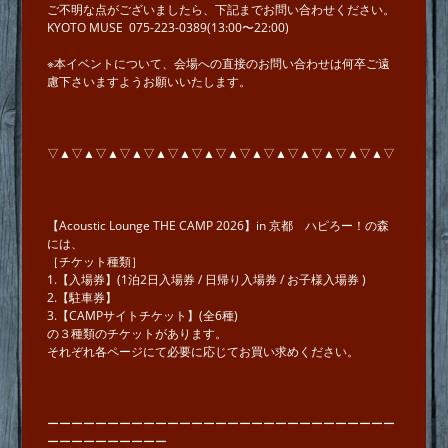
ご不明な点がございましたら、下記までお問い合わせください。
KYOTO MUSE 075-223-0389(13:00〜22:00)
※本イベントについて、会場への直接のお問い合わせは何卒ご遠
慮下さいますようお願いいたします。
▽▲▽▲▽▲▽▲▽▲▽▲▽▲▽▲▽▲▽▲▽▲▽▲▽▲▽▲▽
【Acoustic Lounge THE CAMP 2026】in 京都 ハピろー！の森
には、
［チケット種類］
1.【入場券】(1泊2⽇⼊場券 / ⽇帰り⼊場券 / お⼦様⼊場券 )
2.【駐車券】
3.【CAMPサイトチケット】(全6種)
の３種類のチケットがあります。
それぞれ各ページにて必要に応じてお買い求めください。
ーーーーーーーーーーーーーーーーーーーーーーーーーーーーー
ーーーーーーーーーー