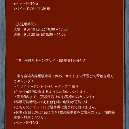
※ペット同伴NG
※バイクでの利⽤も同様
《⼊退場時間》
⼊場：9 ⽉ 19 ⽇(⼟) 10:00 ‒ 17:00
退場：9 ⽉ 20 ⽇(⽇) 8:00 ‒ 11:00
（10）⼿持ちキャンプサイト(駐⾞券1台分付き)
・⾞を会場内専用駐⾞場に停め、サイトまで⼿運びで荷物を運ん
でキャンプ！
・1 サイト =テント 1 張り＋ターフ 1 張り
※4m×4m以内に収まるようにお願いいたします。
・定員5名まで。(⾼校⽣以上のお客様のみカウント)
※移動可能時間内であればお⾞の移動が可能です。
※こちらのチケットには駐⾞券は含まれておりません。
※お⾞2台⽬以降は1台につき1枚の駐⾞券をご購⼊のうえ、場内駐
⾞場へ駐⾞ください。
※ペット同伴NG