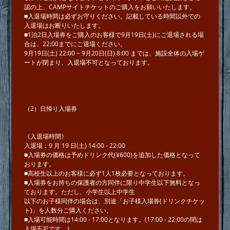
認の上、CAMPサイトチケットのご購⼊をお願いいたします。
■⼊退場時間は必ずお守りください。記載している時間以外での
⼊退場はお断りいたします。
■1泊2⽇⼊場券をご購⼊のお客様で9⽉19⽇(土)にご退場される場
合は、22:00までにご退場ください。
9⽉19⽇(⼟) 22:00 ~ 9⽉20⽇(⽇) 8:00 までは、施設全体の入場ゲ
ートが閉まり、⼊退場不可となっております。
（2）⽇帰り⼊場券
《⼊退場時間》
⼊退場：9 ⽉ 19 ⽇(⼟) 14:00 - 22:00
■⼊場券の価格は予めドリンク代(¥600)を追加した価格となって
おります。
■⾼校⽣以上のお客様に必ず1⼈1枚必要となっております。
■⼊場券をお持ちの保護者の⽅同伴に限り中学⽣以下無料となっ
ております。ただし、⼩学⽣以上中学⽣
以下のお⼦様同伴の場合は、別途「お⼦様⼊場券(ドリンクチケッ
ト)」を⼈数分ご購⼊ください。
■⼊場可能時間は14:00 - 17:00となります。(17:00 - 22:00の間は
⼊場不可です。)