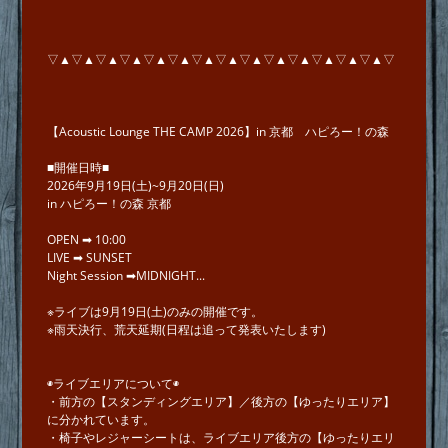
▽▲▽▲▽▲▽▲▽▲▽▲▽▲▽▲▽▲▽▲▽▲▽▲▽▲▽▲▽
【Acoustic Lounge THE CAMP 2026】in 京都 ハピろー！の森
■開催日時■
2026年9月19日(土)~9月20日(日)
in ハピろー！の森 京都
OPEN ➡︎ 10:00
LIVE ➡︎ SUNSET
Night Session ➡︎MIDNIGHT...
※ライブは9月19日(土)のみの開催です。
※雨天決行、荒天延期(日程は追って発表いたします)
◉ライブエリアについて◉
・前方の【スタンディングエリア】／後方の【ゆったりエリア】
に分かれています。
・椅子やレジャーシートは、ライブエリア後方の【ゆったりエリ