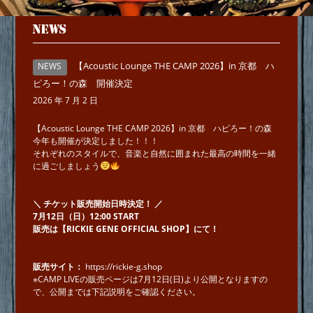
NEWS
【Acoustic Lounge THE CAMP 2026】in 京都 ハ
NEWS
ピろー！の森 開催決定
2026 年 7 月 2 日
【Acoustic Lounge THE CAMP 2026】in 京都 ハピろー！の森
今年も開催が決定しました！！！
それぞれのスタイルで、音楽と自然に囲まれた最高の時間を一緒
に過ごしましょう
＼ チケット販売開始日時決定！ ／
7月12日（日）12:00 START
販売は【RICKIE GENE OFFICIAL SHOP】にて！
販売サイト：
https://rickie-g.shop
※CAMP LIVEの販売ページは7月12日(日)より公開となりますの
で、公開までは下記説明をご確認ください。