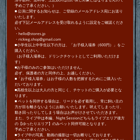
予めご了承ください。）
■ 公演に関するお知らせは、ご登録のメールアドレス宛にお送り
いたします。
必ず下記メールアドレスを受け取れるように設定をご確認くださ
い。
・hello@stores.jp
・rickieg.shop@gmail.com
■⼩学⽣以上中学⽣以下の方は、「お子様入場券（600円）」をご
購入ください。
（お子様入場券は、ドリンクチケットとしてご利用いただけま
す）
■お子様のみのご参加はいただけません。
必ず、保護者の方と同伴の上、お越しください。
■「お子様入場券」はお子様の人数を把握するためにご購入いた
だいております。
■高校生以上は大人の方と同じく、チケットのご購入が必要とな
ります。
■ ペットを同伴する場合は、リードを必ず着用し、常に飼い主の
方が目を離さないようにお願いいたします。吠えてしまったり、
動き回ったりしてしまう場合はお声がけさせていただきます。
また、ライブ中は本編、Night Sessionどちらもライブエリア後方
の【ゆったりエリア】のみペット同伴可能となります。
予めご了承ください。
■ライブ中の写真、動画の撮影は一切お断りしております。