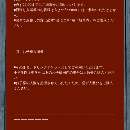
■必ず22:00までにご退場をお願いいたします。
■⽇帰り⼊場券のお客様は Night Session にはご参加いただけませ
ん。
■お⾞でお越しの⽅は必ず1台につき1枚「駐⾞券」をご購⼊くだ
さい。
（3）お⼦様⼊場券
■そのまま、ドリンクチケットとしてご利用いただけます。
⼩学⽣以上中学⽣以下のお⼦様同伴の場合は⼈数分ご購⼊くださ
い。
■お⼦様の⼈数を把握させていただくため、必ず人数分をご購⼊
ください。
ーーーーーーーーーーーーーーーーーーーーーーーーーーーーー
ーーーーーーーーーー