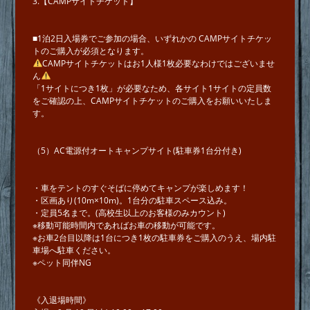
3.【CAMPサイトチケット】
■1泊2⽇⼊場券でご参加の場合、いずれかの CAMPサイトチケッ
トのご購⼊が必須となります。
CAMPサイトチケットはお1⼈様1枚必要なわけではございませ
ん
「1サイトにつき1枚」が必要なため、各サイト1サイトの定員数
をご確認の上、CAMPサイトチケットのご購⼊をお願いいたしま
す。
（5）AC電源付オートキャンプサイト(駐⾞券1台分付き)
・⾞をテントのすぐそばに停めてキャンプが楽しめます！
・区画あり(10m×10m)。1台分の駐⾞スペース込み。
・定員5名まで。(⾼校⽣以上のお客様のみカウント)
※移動可能時間内であればお⾞の移動が可能です。
※お⾞2台⽬以降は1台につき1枚の駐⾞券をご購⼊のうえ、場内駐
⾞場へ駐⾞ください。
※ペット同伴NG
《⼊退場時間》