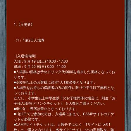
1.【入場券】
（1）1泊2⽇⼊場券
《⼊退場時間》
⼊場：9 ⽉ 19 ⽇(⼟) 10:00 - 17:00
退場：9 ⽉ 20 ⽇(⽇) 8:00 - 11:00
■⼊場券の価格は予めドリンク代¥600を追加した価格となってお
ります。
■⾼校⽣以上のお客様に必ず1⼈1枚必要となります。
■⼊場券をお持ちの保護者の⽅の同伴に限り中学⽣以下無料とな
っております。
ただし、⼩学⽣以上中学⽣以下のお⼦様同伴の場合は、別途「お
⼦様⼊場券(ドリンクチケット)」を⼈数分ご購⼊ください。
■⾞中泊・野宿は禁⽌となっております。
■1泊2日でご参加の方は、入場券に加えて、CAMPサイトのチケ
ットが必要です。
■CAMPサイトチケットは、人数分ではなく「1サイトにつき1
枚」のご購入となります。各サイト1サイトごとの定員数をご確