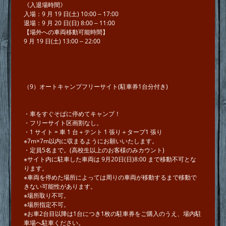
《⼊退場時間》
⼊場：9 ⽉ 19 ⽇(⼟) 10:00 ‒ 17:00
退場：9 ⽉ 20 ⽇(⽇) 8:00 ‒ 11:00
【場外への⾞両移動可能時間】
9 ⽉ 19 ⽇(⼟) 13:00 ‒ 22:00
（9）オートキャンプフリーサイト(駐⾞券1台分付き)
・⾞をすぐそばに停めてキャンプ！
・フリーサイト区画割なし。
・1 サイト = ⾞ 1 台＋テント 1 張り＋タープ1 張り
※7m×7m以内に収まるようにお願いいたします。
・定員5名まで。(⾼校⽣以上のお客様のみカウント)
※サイト内に駐⾞した⾞両は 9月20日(⽇)8:00 まで移動不可とな
ります。
※⾞両を停めた場所によっては周りの⾞両が移動するまで移動で
きない可能性があります。
※場所取り不可。
※場所指定不可。
※お⾞2台⽬以降は1台につき1枚の駐⾞券をご購⼊のうえ、場内駐
⾞場へ駐⾞ください。