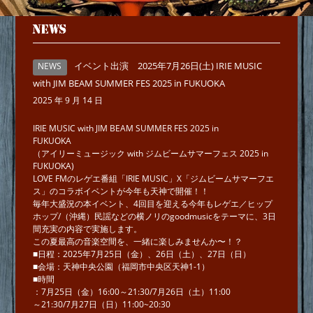
NEWS
イベント出演 2025年7月26日(土) IRIE MUSIC
NEWS
with JIM BEAM SUMMER FES 2025 in FUKUOKA
2025 年 9 月 14 日
IRIE MUSIC with JIM BEAM SUMMER FES 2025 in
FUKUOKA
（アイリーミュージック with ジムビームサマーフェス 2025 in
FUKUOKA)
LOVE FMのレゲエ番組「IRIE MUSIC」X「ジムビームサマーフエ
ス」のコラボイベントが今年も天神で開催！！
毎年大盛況の本イベント、4回目を迎える今年もレゲエ／ヒップ
ホップ/（沖縄）民謡などの横ノリのgoodmusicをテーマに、3日
間充実の内容で実施します。
この夏最高の音楽空間を、一緒に楽しみませんか〜！？
■日程：2025年7月25日（金）、26日（土）、27日（日）
■会場：天神中央公園（福岡市中央区天神1-1）
■時間
：7月25日（金）16:00～21:30/7月26日（土）11:00
～21:30/7月27日（日）11:00~20:30