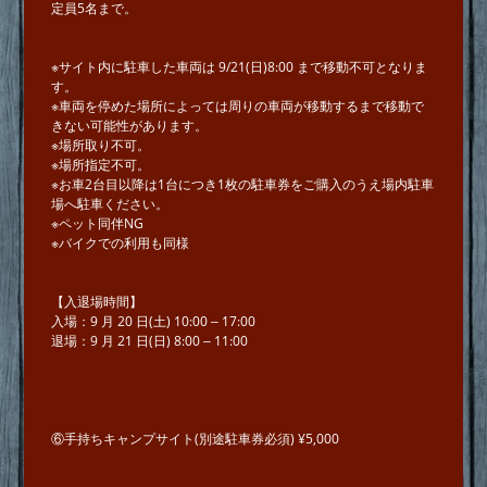
定員5名まで。
※サイト内に駐⾞した⾞両は 9/21(⽇)8:00 まで移動不可となりま
す。
※⾞両を停めた場所によっては周りの⾞両が移動するまで移動で
きない可能性があります。
※場所取り不可。
※場所指定不可。
※お車2台⽬以降は1台につき1枚の駐⾞券をご購入のうえ場内駐⾞
場へ駐車ください。
※ペット同伴NG
※バイクでの利⽤も同様
【⼊退場時間】
⼊場：9 ⽉ 20 ⽇(⼟) 10:00 ‒ 17:00
退場：9 ⽉ 21 ⽇(⽇) 8:00 ‒ 11:00
⑥手持ちキャンプサイト(別途駐車券必須) ¥5,000