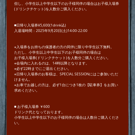
但し、⼩学⽣以上中学⽣以下のお⼦様同伴の場合はお⼦様⼊場券
(ドリンクチケット)を⼈数分ご購⼊ください。
■日帰り入場券¥5,600(1drink込)
入退場時間：2025年9月20日(土)14:00-22:00
※入場券をお持ちの保護者の方の同伴に限り中学⽣以下無料。
ただし、⼩学⽣以上中学⽣以下のお⼦様同伴の場合は
お⼦様⼊場券(ドリンクチケット)を⼈数分ご購⼊ください。
※会場内に入れるのは、14時以降となります。
※必ず22時までにご退出ください。
※日帰り入場券のお客様は、SPECIAL SESSIONにはご参加いただ
けません。
※お車でお越しの方は、必ず1台につき1枚の【駐車券】をお買い
求めください。
■ お⼦様⼊場券 ￥600
ドリンク代となっております。
⼩学⽣以上中学⽣以下のお⼦様同伴の場合は人数分ご購⼊くださ
い。