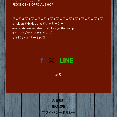
RICKIE GENE OFFICIAL SHOP
▽▲▽▲▽▲▽▲▽▲▽▲▽▲▽▲▽▲▽▲▽▲▽▲▽▲▽▲▽
#rickieg #rickiegene #リッキージー
#acousticlounge #acousticloungethecamp
#キャンプライブ #キャンプ
#京都 #ハピろー！の森
戻る
会員規約
推奨環境
プライバシーポリシー