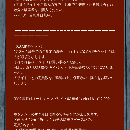
※⑥番のサイトをご購入の方で、お車でご来場される際は必ず台
数分の駐車券をご購入ください。
※バイク、自転車は無料。
ーーーーーーーーーーーーーーーーーーーーーーーーーーーーー
ーーーーーーーーーー
【CAMPチケット】
1泊2日入場券でのご参加の場合、いずれかのCAMPチケットの購
入が必須となります。
それぞれ各ページよりお買い求めください。
※但し、お1人様1枚のCAMPチケットが必要なわけではございま
せん。
各サイトごとの定員数をご確認の上、必要数のご購入をお願いい
たします。
①AC電源付オートキャンプサイト(駐車券1台分付き) ¥12,000
⾞をテントのすぐそばに停めてキャンプが楽しめます。
区画あり(10m×10m)。1 台分の駐⾞スペース込み。
定員5名まで。
※移動可能時間内であればお⾞の移動が可能です。