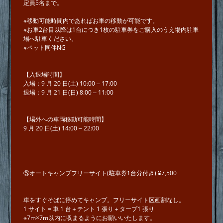
​​​​​​​定員5名まで。
※移動可能時間内であればお⾞の移動が可能です。
※お車2台⽬以降は1台につき1枚の駐⾞券をご購入のうえ場内駐⾞
場へ駐車ください。
※ペット同伴NG
【⼊退場時間】
⼊場：9 ⽉ 20 ⽇(⼟) 10:00 ‒ 17:00
退場：9 ⽉ 21 ⽇(⽇) 8:00 ‒ 11:00
【場外への⾞両移動可能時間】
9 ⽉ 20 ⽇(⼟) 14:00 ‒ 22:00
⑤オートキャンプフリーサイト(駐車券1台分付き) ¥7,500
⾞をすぐそばに停めてキャンプ。フリーサイト区画割なし。
1 サイト = ⾞ 1 台＋テント 1 張り＋タープ1 張り
※7m×7m以内に収まるようにお願いいたします。​​​​​​​