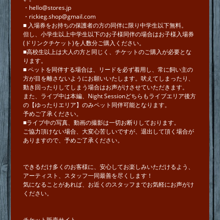
・hello@stores.jp
・rickieg.shop@gmail.com
■ 入場券をお持ちの保護者の方の同伴に限り中学⽣以下無料。
但し、⼩学⽣以上中学⽣以下のお⼦様同伴の場合はお⼦様⼊場券
(ドリンクチケット)を⼈数分ご購⼊ください。
■高校生以上は大人の方と同じく、チケットのご購入が必要とな
ります。
■ ペットを同伴する場合は、リードを必ず着用し、常に飼い主の
方が目を離さないようにお願いいたします。吠えてしまったり、
動き回ったりしてしまう場合はお声がけさせていただきます。
また、ライブ中は本編、Night Sessionどちらもライブエリア後方
の【ゆったりエリア】のみペット同伴可能となります。
予めご了承ください。
■ライブ中の写真、動画の撮影は一切お断りしております。
ご協力頂けない場合、大変心苦しいですが、退出して頂く場合が
ありますので、予めご了承ください。
できるだけ多くのお客様に、安心してお楽しみいただけるよう、
アーティスト、スタッフ一同最善を尽くします！
気になることがあれば、お近くのスタッフまでお気軽にお声がけ
ください。
チケット販売サイト