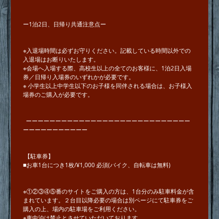
ー1泊2日、日帰り共通注意点ー
※入退場時間は必ずお守りください。記載している時間以外での
入退場はお断りいたします。
※会場へ入場する際、高校生以上の全てのお客様に、1泊2日入場
券／日帰り入場券のいずれかが必要です。
※ ⼩学⽣以上中学⽣以下のお子様を同伴される場合は、お子様入
場券のご購入が必要です。
ーーーーーーーーーーーーーーーーーーーーーーーーーーーー
ーーーーーーーーーーー
【駐車券】
■お車1台につき1枚/¥1,000 必須(バイク、自転車は無料)
※①②③④⑤番のサイトをご購入の方は、1台分のみ駐車料金が含
まれています。２台目以降必要の場合は別ページにて駐車券をご
購入の上、場内の駐車場をご利用ください。
※車中泊は禁止とさせていただいております。