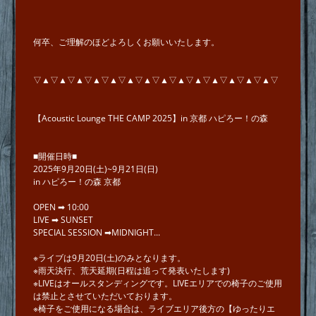
何卒、ご理解のほどよろしくお願いいたします。
▽▲▽▲▽▲▽▲▽▲▽▲▽▲▽▲▽▲▽▲▽▲▽▲▽▲▽▲▽
【Acoustic Lounge THE CAMP 2025】in 京都 ハピろー！の森
■開催日時■
2025年9月20日(土)~9月21日(日)
in ハピろー！の森 京都
OPEN ➡︎ 10:00
LIVE ➡︎ SUNSET
SPECIAL SESSION ➡︎MIDNIGHT...
※ライブは9月20日(土)のみとなります。
※雨天決行、荒天延期(日程は追って発表いたします)
※LIVEはオールスタンディングです。LIVEエリアでの椅子のご使用
は禁止とさせていただいております。
※椅子をご使用になる場合は、ライブエリア後方の【ゆったりエ