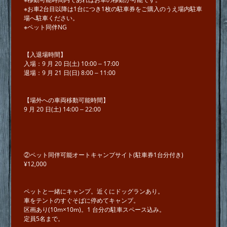
※お車2台⽬以降は1台につき1枚の駐⾞券をご購入のうえ場内駐⾞
場へ駐車ください。
※ペット同伴NG
【⼊退場時間】
⼊場：9 ⽉ 20 ⽇(⼟) 10:00 ‒ 17:00
退場：9 ⽉ 21 ⽇(⽇) 8:00 ‒ 11:00
【場外への⾞両移動可能時間】
9 ⽉ 20 ⽇(⼟) 14:00 ‒ 22:00
②ペット同伴可能オートキャンプサイト(駐車券1台分付き)
¥12,000
ペットと⼀緒にキャンプ。近くにドッグランあり。
⾞をテントのすぐそばに停めてキャンプ。
区画あり(10m×10m)。1 台分の駐⾞スペース込み。
定員5名まで。