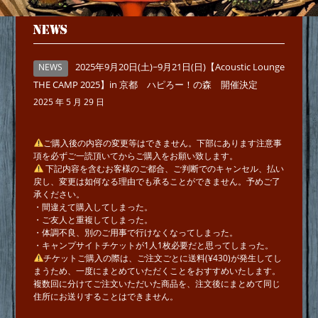
NEWS
2025年9月20日(土)~9月21日(日)【Acoustic Lounge
NEWS
THE CAMP 2025】in 京都 ハピろー！の森 開催決定
2025 年 5 月 29 日
ご購入後の内容の変更等はできません。下部にあります注意事
項を必ずご一読頂いてからご購入をお願い致します。
下記内容を含むお客様のご都合、ご判断でのキャンセル、払い
戻し、変更は如何なる理由でも承ることができません。予めご了
承ください。
・間違えて購入してしまった。
・ご友人と重複してしまった。
・体調不良、別のご用事で行けなくなってしまった。
・キャンプサイトチケットが1人1枚必要だと思ってしまった。
チケットご購入の際は、ご注文ごとに送料(¥430)が発生してし
まうため、一度にまとめていただくことをおすすめいたします。
複数回に分けてご注文いただいた商品を、注文後にまとめて同じ
住所にお送りすることはできません。