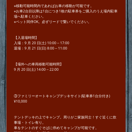
※移動可能時間内であればお⾞の移動が可能です。
※お車2台⽬以降は1台につき1枚の駐⾞券をご購入のうえ場内駐⾞
場へ駐車ください。
※ペット同伴OK。必ずリードで繋いでください。
【⼊退場時間】
⼊場：9 ⽉ 20 ⽇(⼟) 10:00 ‒ 17:00
退場：9 ⽉ 21 ⽇(⽇) 8:00 ‒ 11:00
【場外への⾞両移動可能時間】
9 ⽉ 20 ⽇(⼟) 14:00 ‒ 22:00
③ファミリーオートキャンプデッキサイト(駐車券1台分付き)
¥10,000
テントデッキの上でキャンプ。周りがご家族同⼠！すぐ近くに炊
事場・トイレ有り。
⾞をテントのすぐそばに停めてキャンプが可能です。