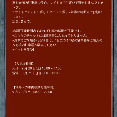
⾞を会場内駐⾞場に停め、サイトまで⼿運びで荷物を運んでキャ
ンプ。
1 サイト =テント 1 張り＋ターフ 1 張り ※常識の範囲内でお願い
します。
​​​​​​​定員5名まで。
※移動可能時間内であればお⾞の移動が可能です。
※こちらのチケットには駐車券は含まれておりません。
※お車でご来場される場合は、1台につき1枚の駐⾞券をご購入の
うえ場内駐⾞場へ駐車ください。
※ペット同伴NG
【⼊退場時間】
⼊場：9 ⽉ 20 ⽇(⼟) 10:00 ‒ 17:00
退場：9 ⽉ 21 ⽇(⽇) 8:00 ‒ 11:00
【場外への⾞両移動可能時間】
9 ⽉ 20 ⽇(⼟) 14:00 ‒ 22:00