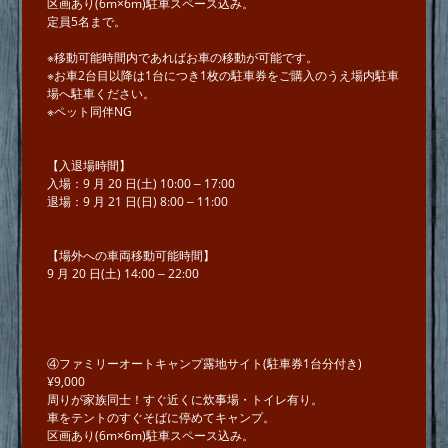
区画あり(6m×6m)駐⾞スペース込み。
定員5名まで。
※移動可能時間内であればお⾞の移動が可能です。
※お車2台⽬以降は1台につき1枚の駐⾞券をご購入のうえ場内駐⾞
場へ駐車ください。
※ペット同伴NG
【⼊退場時間】
⼊場：9 ⽉ 20 ⽇(⼟) 10:00 ‒ 17:00
退場：9 ⽉ 21 ⽇(⽇) 8:00 ‒ 11:00
【場外への⾞両移動可能時間】
9 ⽉ 20 ⽇(⼟) 14:00 ‒ 22:00
④ファミリーオートキャンプ露地サイト(駐車券1台分付き)
¥9,000
周りが家族同⼠！すぐ近くに炊事場・トイレ有り。
⾞をテントのすぐそばに停めてキャンプ。
区画あり(6m×6m)駐⾞スペース込み。