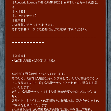
【Acoustic Lounge THE CAMP 2025】in 京都 ハピろー！の森 に
は、
【入場券】
【CAMPチケット】
【駐車券】
の３種類のチケットがあります。
それぞれ各ページにて必要に応じてお買い求めください。
ーーーーーーーーーーーーーーーーーーーーーーーーーーーー
ーーーーーーーーーーー
【入場券】
■1泊2日入場券¥6,600(1drink込)
※車中泊や野宿は禁止となっております。
そのため、1泊2日入場券はキャンプをしていただく前提のチケッ
トになりますので、必ずCAMPチケットと合わせてご購入をお願
いいたします。
※但し、CAMPチケットはお1人様1枚が必要なわけではございま
せん。
各サイト、1サイトごとの定員数をご確認の上、CAMPチケットの
ご購入をお願いいたします。
※入場券をお持ちの保護者の方の同伴に限り中学⽣以下無料。