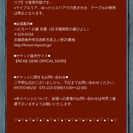
リア】で使用可能です。
※ライブエリア、ゆったりエリアでの焚き火台、テーブルの使用
は禁止となります。
■会場案内■
ハピろー！の森 京都（旧 京都府民の森ひよし）
〒629-0334
京都府南丹市日吉町天若上ノ所25番地
http://forest-hiyoshi.jp/
■チケット販売サイト■
【RICKIE GENE OFFICIAL SHOP】
■チケットに関するお問い合わせ■
ご不明な点がございましたら、下記までお問い合わせください。
KYOTO MUSE
075-223-0389
(13:00〜22:00)
※本イベントについて、会場への直接のお問い合わせは何卒ご遠
慮下さいますようお願いいたします。
▽▲▽▲▽▲▽▲▽▲▽▲▽▲▽▲▽▲▽▲▽▲▽▲▽▲▽▲▽