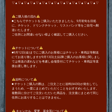
▽▲▽▲▽▲▽▲▽▲▽▲▽▲▽▲▽▲▽▲▽▲▽▲▽▲▽▲▽
ご購入後の流れ
■こちらでチケットをご購入いただきましたら、9月初旬を目処
に、チケット、ドリンクチケット、リストバンド等をご自宅へ郵
送いたします。
ご住所にお間違いがない様よく確認してご購入ください。
チケットについて
■9月12日(金)までにご購入のお客様にはチケット・車両証等郵送
にてお送り致しますが9月13日(土)以降ご購入のお客様に関しまし
ては発送の遅れなどを考慮し会場受付にてチケット・車両証等直
接お渡し致します。
送料について
■ チケットご購入の際は、ご注文ごとに送料(¥430)が発生してし
まうため、一度にまとめていただくことをおすすめいたします。
複数回に分けてご注文いただいた商品を、注文後にまとめて同じ
住所にお送りすることはできません。
キャンセル、変更、返金等について