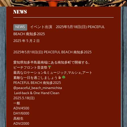
NEWS
イベント出演 2025年5月18日(日) PEACEFUL
NEWS
BEACH 南知多2025
2025 年 5 月 2 日
2025年5月18日(日) PEACEFUL BEACH 南知多2025
愛知県知多半島最南端にある南知多町で開催する。
ビーチフロント音楽祭
最高なロケーション&ミュージック,マルシェ,アート
素敵な一日を過ごしましょう
PEACEFUL BEACH 南知多2025
@peaceful_beach_minamichita
Laid-back & One Hand Clean
2025.5.18(日)
一般
ADV/4500
DAY/6000
高校生
ADV/2000