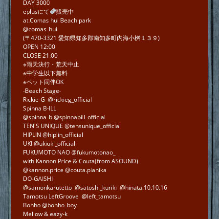
DAY 3000
eplusにて
販売中
at.Comas hui Beach park
@comas_hui
(〒470-3321 愛知県知多郡南知多町内海小桝１３９)
OPEN 12:00
CLOSE 21:00
※雨天決行・荒天中止
※中学生以下無料
※ペット同伴OK
-Beach Stage-
Rickie-G @rickieg_official
Spinna B-ILL
@spinna_b @spinnabill_official
TEN'S UNIQUE @tensunique_official
HIPLIN @hiplin_official
UKI @ukiuki_official
FUKUMOTO NAO @fukumotonao_
with Kannon Price & Couta(from ASOUND)
@kannon.price @couta.pianika
DO-GAISHI
@samonkarutetto @satoshi_kuriki @hinata.10.10.16
Tamotsu LeftGroove @left_tamotsu
Bohho @bohho_boy
Mellow & eazy-k