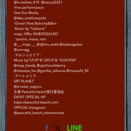
@h.mellow_419 @eazy.k0321
-Fire performance-
One Fire Works
@ikka_onefireworks
-Ocean View Balcony&Bar-
Music by "Uphoria"
moja, HIRo, KAIBOOGALOO
sumire, mana, non
@___.moja.___ @djhiro_owld @kaiboogaloo
@smrspg
-マルシェエリア -
Music by"STUP"&"UPCH"& "GUN FOX"
@stup_handa @upchsouthberry
@masaya_fox @gunfox_takuma @masashi_90
-アートエリア-
ART PLANET
@icreate_suguru
主催 Peaceful beach実行委員会
EVENT OFFICIAL HP
https://peaceful-beach.com
OFFICIAL Instagram
@peaceful_beach_minamichita