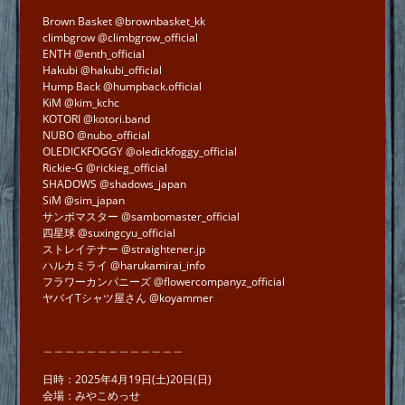
Brown Basket @brownbasket_kk
climbgrow @climbgrow_official
ENTH @enth_official
Hakubi @hakubi_official
Hump Back @humpback.official
KiM @kim_kchc
KOTORI @kotori.band
NUBO @nubo_official
OLEDICKFOGGY @oledickfoggy_official
Rickie-G @rickieg_official
SHADOWS @shadows_japan
SiM @sim_japan
サンボマスター @sambomaster_official
四星球 @suxingcyu_official
ストレイテナー @straightener.jp
ハルカミライ @harukamirai_info
フラワーカンパニーズ @flowercompanyz_official
ヤバイTシャツ屋さん @koyammer
＿＿＿＿＿＿＿＿＿＿＿＿＿
日時：2025年4月19日(土)20日(日)
会場：みやこめっせ