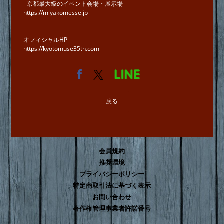
- 京都最大級のイベント会場・展示場 -
https://miyakomesse.jp
オフィシャルHP
https://kyotomuse35th.com
戻る
会員規約
推奨環境
プライバシーポリシー
特定商取引法に基づく表示
お問い合わせ
著作権管理事業者許諾番号