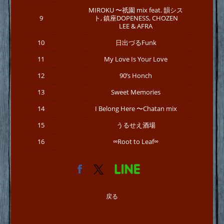
MIROKU 〜祇園 mix feat. 韻シス
9
ト, 鎮座DOPENESS, CHOZEN
LEE & AFRA
10
日出づるFunk
11
My Love Is Your Love
12
90’s Honch
13
Sweet Memories
14
I Belong Here 〜Chatan mix
15
うるせえ酒場
16
∞Root to Leaf∞
戻る