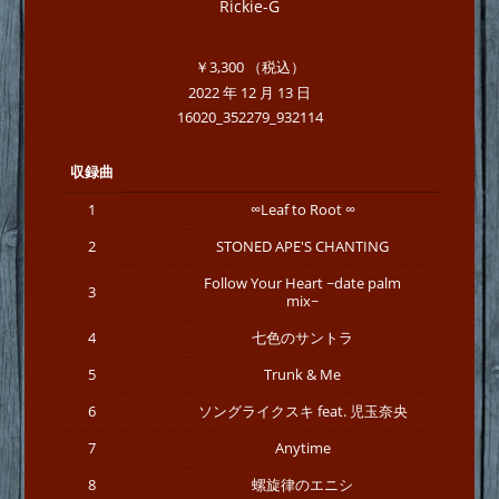
Rickie-G
￥3,300
（税込）
2022 年 12 月 13 日
16020_352279_932114
収録曲
1
∞Leaf to Root ∞
2
STONED APE'S CHANTING
Follow Your Heart ~date palm
3
mix~
4
七色のサントラ
5
Trunk & Me
6
ソングライクスキ feat. 児玉奈央
7
Anytime
8
螺旋律のエニシ