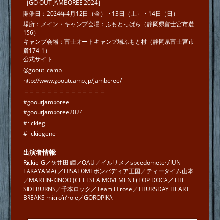
［GO OUT JAMBOREE 2024］
開催日：2024年4月12日（金）・13日（土）・14日（日）
場所：メイン・キャンプ会場：ふもとっぱら（静岡県富士宮市麓
156）
キャンプ会場：富士オートキャンプ場ふもと村（静岡県富士宮市
麓174-1）
公式サイト
@goout_camp
http://www.gooutcamp.jp/jamboree/
＝＝＝＝＝＝＝＝＝＝＝＝＝＝
#gooutjamboree
#gooutjamboree2024
#rickieg
#rickiegene
出演者情報
Rickie-G／矢井田 瞳／OAU／イルリメ／speedometer.(JUN
TAKAYAMA) ／HISATOMI ボンバディア王国／ティータイム山本
／MARTIN-KINOO (CHELSEA MOVEMENT) TOP DOCA／THE
SIDEBURNS／千本ロック／Team Hirose／THURSDAY HEART
BREAKS micro’n’role／GOROPIKA