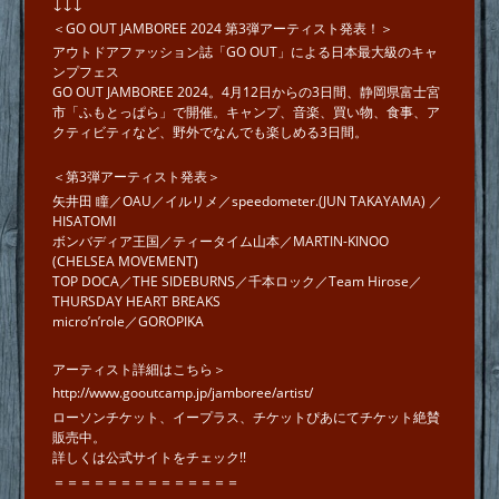
↓↓↓
＜GO OUT JAMBOREE 2024 第3弾アーティスト発表！＞
アウトドアファッション誌「GO OUT」による日本最大級のキャ
ンプフェス
GO OUT JAMBOREE 2024。4月12日からの3日間、静岡県富士宮
市「ふもとっぱら」で開催。キャンプ、音楽、買い物、食事、ア
クティビティなど、野外でなんでも楽しめる3日間。
＜第3弾アーティスト発表＞
矢井田 瞳／OAU／イルリメ／speedometer.(JUN TAKAYAMA) ／
HISATOMI
ボンバディア王国／ティータイム山本／MARTIN-KINOO
(CHELSEA MOVEMENT)
TOP DOCA／THE SIDEBURNS／千本ロック／Team Hirose／
THURSDAY HEART BREAKS
micro’n’role／GOROPIKA
アーティスト詳細はこちら＞
http://www.gooutcamp.jp/jamboree/artist/
ローソンチケット、イープラス、チケットぴあにてチケット絶賛
販売中。
詳しくは公式サイトをチェック!!
＝＝＝＝＝＝＝＝＝＝＝＝＝＝