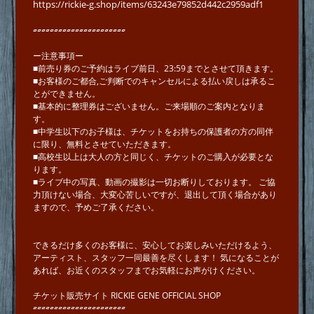
https://rickie-g.shop/items/63243e79852d442c2959adf1
▱▱▱▱▱▱▱▱▱▱▱▱▱▱▱▱▱▱▱▱▱▱
ー注意事項ー
■前売り券のご予約はライブ前日、23:59までとさせて頂きます。
■お客様のご都合,ご判断でのキャンセルによる払い戻しは承るこ
とができません。
■基本的に整理券はございません。ご来場順のご案内となりま
す。
■中学生以下のお子様は、チケットをお持ちの保護者の方の同伴
に限り、無料とさせていただきます。
■高校生以上は大人の方と同じく、チケットのご購入が必要とな
ります。
■ライブ中の写真、動画の撮影は一切お断りしております。 ご協
力頂けない場合、大変心苦しいですが、退出して頂く場合があり
ますので、予めご了承ください。
できるだけ多くのお客様に、安心してお楽しみいただけるよう、
アーティスト、スタッフ一同最善を尽くします！ 気になることが
あれば、お近くのスタッフまでお気軽にお声がけください。
チケット販売サイト RICKIE GENE OFFICIAL SHOP
▱▱▱▱▱▱▱▱▱▱▱▱▱▱▱▱▱▱▱▱▱▱