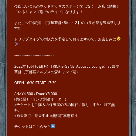
今回はいつものウッドデッキのステージではなく、お店に隣接し
ているキャンプ場でのライブになります！
また、今回特別に【京屋茶舗×Rickie-G】のコラボ茶を製造致しま
す!!!
ドリップタイプでの販売を予定しておりますので、お楽しみに
▱▱▱▱▱▱▱▱▱▱▱▱▱▱▱▱▱▱▱▱▱▱
2022年10月10日(月) 【RICKIE-GENE Acoustic Lounge】at 京屋
茶舗（宇都宮アルプスの森キャンプ場）
OPEN 16:30 START 17:30
Adv ¥4,500 / Door ¥5,000
(共に要1ドリンク別途オーダー)
※チケットをご購入の保護者の方の同伴に限り、中学生以下無
料。
※雨天決行、荒天中止 ※無料駐車場有り
チケットはこちらから